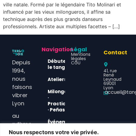
ville natale. Formé par le légendaire Tito Molinari et
influencé par les vieux milongueros, il affine sa
technique auprès des plus grands danseurs
professionnels. Artiste aux multiples facettes – […]
Navigation
Légal
Contact
Mentions
légales
Débuter
Depuis
CGU
le tango
1994,
41, rue
René
nous
Ateliers
Leynaud
69001
faisons
Lyon
Milongas
accueil@tan
vibrer
·
Lyon
Practicas
· Peñas
au
Événements
rythme
& News
du
Nous respectons votre vie privée.