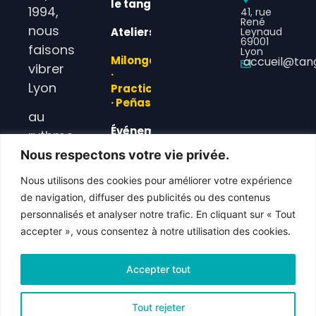
le tango
1994,
41, rue
René
nous
Ateliers
Leynaud
69001
faisons
Lyon
Milongas
accueil@tan
vibrer
·
Lyon
Practicas
· Peñas
au
Événements
rythme
& News
du
Nous respectons votre vie privée.
tango
L’Association
Nous utilisons des cookies pour améliorer votre expérience
argentin.
de navigation, diffuser des publicités ou des contenus
FAQs
personnalisés et analyser notre trafic. En cliquant sur « Tout
accepter », vous consentez à notre utilisation des cookies.
© 2025 Tango de Soie. Tous droits
réservés. • Danser, écouter, partager.
Accepter tout
Site réalisé par
AM Agency
Tout rejeter